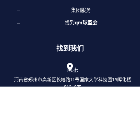
集团服务
找到
qm球盟会
找到我们
地址:
河南省郑州市高新区长椿路11号国家大学科技园1#孵化楼
812-6室
电话:
18354404123
邮箱:
atrocious@outlook.com