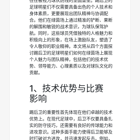
往往被视为球队防线的坚固堡垒。踢后卫的
足球明星们不仅需要具备出色的个人技术和
身体素质，更要展现出团队精神与协调配
合。他们在绿茵场上通过精准的铲断、果断
的解围和敏锐的战术意识，为球队保驾护
航。同时，这些球员凭借独特的人格魅力和
积极向上的形象，在场上激励队友，塑造了
令人敬仰的职业精神。本文将从四个方面探
讨踢后卫的足球明星们如何在绿茵场上展现
个人魅力与团队精神，包括他们的技术优
势、领导能力、心理素质以及对球队文化的
贡献。
1、技术优势与比赛
影响
踢后卫的重要性首先体现在他们卓越的技术
优势上。在现代足球中，后卫不仅要具备扎
实的防守技巧，还需要有良好的传球能力和
进攻意识。这种多面手能力使得后卫能够及
时打破对方进攻，并迅速发起反击。例如，