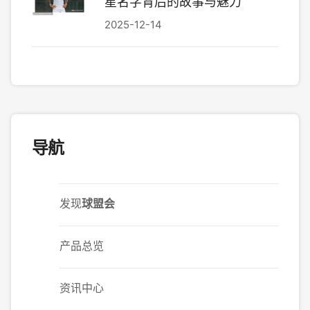
星名字背后的故事与魅力
2025-12-14
导航
发现
球盟会
产品总览
资讯中心