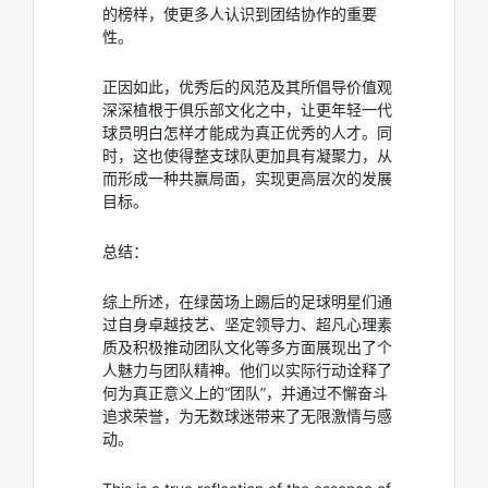
的榜样，使更多人认识到团结协作的重要
性。
正因如此，优秀后的风范及其所倡导价值观
深深植根于俱乐部文化之中，让更年轻一代
球员明白怎样才能成为真正优秀的人才。同
时，这也使得整支球队更加具有凝聚力，从
而形成一种共赢局面，实现更高层次的发展
目标。
总结：
综上所述，在绿茵场上踢后的足球明星们通
过自身卓越技艺、坚定领导力、超凡心理素
质及积极推动团队文化等多方面展现出了个
人魅力与团队精神。他们以实际行动诠释了
何为真正意义上的“团队”，并通过不懈奋斗
追求荣誉，为无数球迷带来了无限激情与感
动。