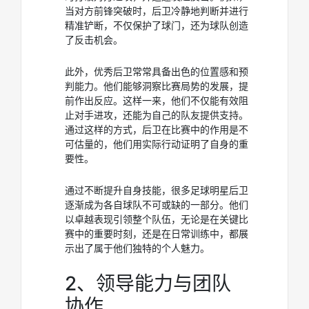
当对方前锋突破时，后卫冷静地判断并进行
精准铲断，不仅保护了球门，还为球队创造
了反击机会。
此外，优秀后卫常常具备出色的位置感和预
判能力。他们能够洞察比赛局势的发展，提
前作出反应。这样一来，他们不仅能有效阻
止对手进攻，还能为自己的队友提供支持。
通过这样的方式，后卫在比赛中的作用是不
可估量的，他们用实际行动证明了自身的重
要性。
通过不断提升自身技能，很多足球明星后卫
逐渐成为各自球队不可或缺的一部分。他们
以卓越表现引领整个队伍，无论是在关键比
赛中的重要时刻，还是在日常训练中，都展
示出了属于他们独特的个人魅力。
2、领导能力与团队
协作