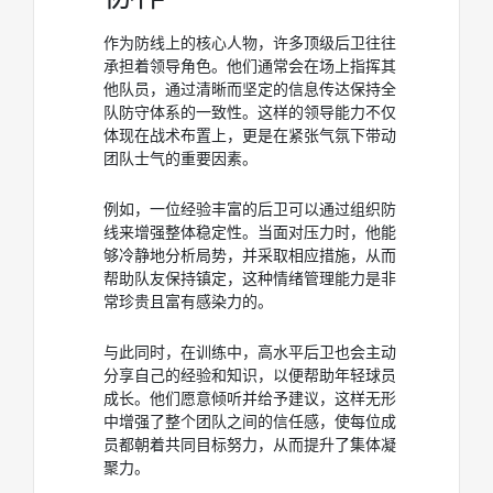
作为防线上的核心人物，许多顶级后卫往往
承担着领导角色。他们通常会在场上指挥其
他队员，通过清晰而坚定的信息传达保持全
队防守体系的一致性。这样的领导能力不仅
体现在战术布置上，更是在紧张气氛下带动
团队士气的重要因素。
例如，一位经验丰富的后卫可以通过组织防
线来增强整体稳定性。当面对压力时，他能
够冷静地分析局势，并采取相应措施，从而
帮助队友保持镇定，这种情绪管理能力是非
常珍贵且富有感染力的。
与此同时，在训练中，高水平后卫也会主动
分享自己的经验和知识，以便帮助年轻球员
成长。他们愿意倾听并给予建议，这样无形
中增强了整个团队之间的信任感，使每位成
员都朝着共同目标努力，从而提升了集体凝
聚力。